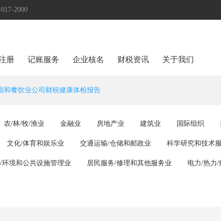
17-2000
注册
记账服务
企业核名
财税资讯
关于我们
宿和餐饮业公司财税健康体检报告
农/林/牧/渔业
金融业
房地产业
建筑业
国际组织
文化/体育和娱乐业
交通运输/仓储和邮政业
科学研究和技术
/环境和公共设施管理业
居民服务/修理和其他服务业
电力/热力