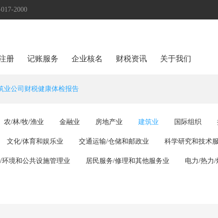
17-2000
注册
记账服务
企业核名
财税资讯
关于我们
筑业公司财税健康体检报告
农/林/牧/渔业
金融业
房地产业
建筑业
国际组织
文化/体育和娱乐业
交通运输/仓储和邮政业
科学研究和技术
/环境和公共设施管理业
居民服务/修理和其他服务业
电力/热力