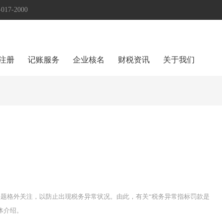
17-2000
注册
记账服务
企业核名
财税资讯
关于我们
题格外关注，以防止出现税务异常状况。由此，有关“税务异常指标罚款是
体介绍。