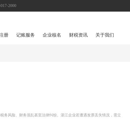
17-2000
注册
记账服务
企业核名
财税资讯
关于我们
发税务风险、财务混乱甚至法律纠纷。湛江企业若遭遇发票丢失情况，需立