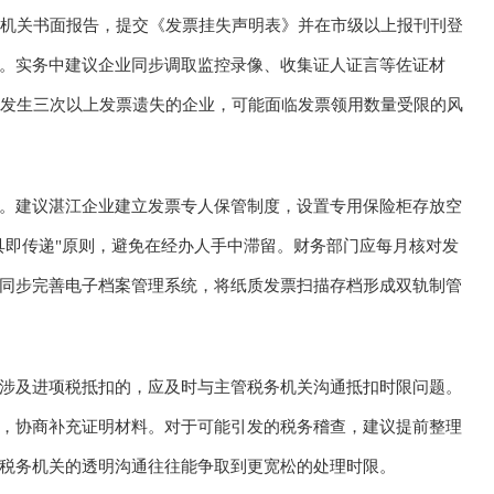
务机关书面报告，提交《发票挂失声明表》并在市级以上报刊刊登
。实务中建议企业同步调取监控录像、收集证人证言等佐证材
内发生三次以上发票遗失的企业，可能面临发票领用数量受限的风
。建议湛江企业建立发票专人保管制度，设置专用保险柜存放空
具即传递"原则，避免在经办人手中滞留。财务部门应每月核对发
同步完善电子档案管理系统，将纸质发票扫描存档形成双轨制管
涉及进项税抵扣的，应及时与主管税务机关沟通抵扣时限问题。
，协商补充证明材料。对于可能引发的税务稽查，建议提前整理
税务机关的透明沟通往往能争取到更宽松的处理时限。